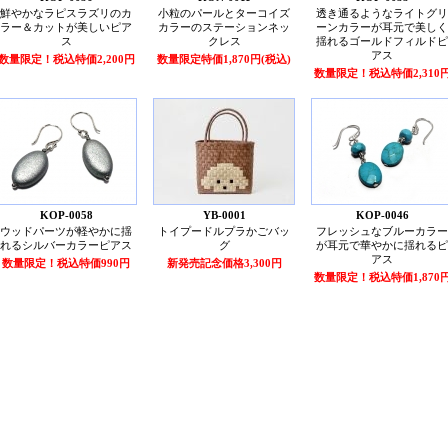
鮮やかなラピスラズリのカ
小粒のパールとターコイズ
透き通るようなライトグリ
ラー＆カットが美しいピア
カラーのステーションネッ
ーンカラーが耳元で美しく
ス
クレス
揺れるゴールドフィルドピ
アス
数量限定！税込特価2,200円
数量限定特価1,870円(税込)
数量限定！税込特価2,310
KOP-0058
YB-0001
KOP-0046
ウッドパーツが軽やかに揺
トイプードルプラかごバッ
フレッシュなブルーカラー
れるシルバーカラーピアス
グ
が耳元で華やかに揺れるピ
アス
数量限定！税込特価990円
新発売記念価格3,300円
数量限定！税込特価1,870