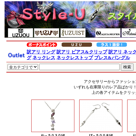
訳アリ リング
訳アリ ピアス&クリップ
訳アリ ネッ
グ
ネックレス
ネックレストップ
ブレス&バングル
アクセサリーからファッショ
いずれも在庫限りのレア品ばかり
上の各アイテムをクリッ
ね－５０３０SP
ぴ－５００８SP
り