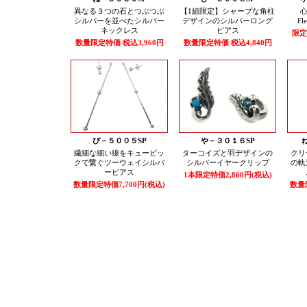
異なる３つの石とつぶつぶ
【1組限定】シャープな角柱
心
シルバーを並べたシルバー
デザインのシルバーロング
F
ネックレス
ピアス
限定
数量限定特価 税込3,960円
数量限定特価 税込4,840円
ぴ－５００５SP
や－３０１６SP
繊細な細い線をキュービッ
ターコイズと羽デザインの
クリ
クで繋ぐツーウェイシルバ
シルバーイヤークリップ
の軌
ーピアス
1本限定特価2,860円(税込)
数量限定特価7,700円(税込)
数量