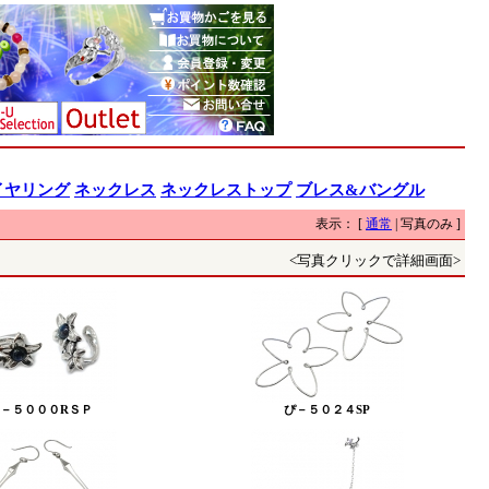
イヤリング
ネックレス
ネックレストップ
ブレス&バングル
表示： [
通常
| 写真のみ ]
<写真クリックで詳細画面>
－５０００RＳＰ
ぴ－５０２４SP