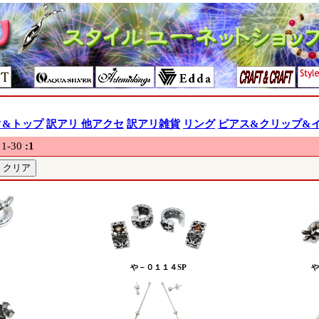
ク&トップ
訳アリ 他アクセ
訳アリ雑貨
リング
ピアス&クリップ&
-30
:
1
や－０１１４SP
や