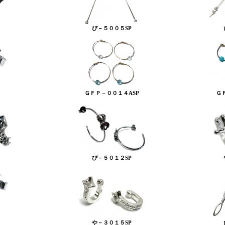
ぴ－５００５SP
ＧＦＰ－００１４ASP
Ｇ
ぴ－５０１２SP
や－３０１５SP