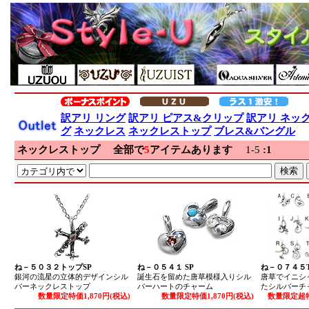
訳アリ リング
訳アリ ピアス&クリップ
訳アリ ネッ
グ
ネックレス
ネックレストップ
ブレス&バングル
ネックレストップ
全部で
5
アイテムあります
1-5
:
1
ね－５０３２トップSP
ね－０５４１ SP
ね－０７４５T
銀河の流星の立体的デザインシル
誕生石を留めた唐草模様入りシル
唐草でイニシ
バーネックレストップ
バーハートのチャーム
たシルバーチ
数量限定特価1,870円(税込)
数量限定特価1,870円(税込)
数量限定超特価