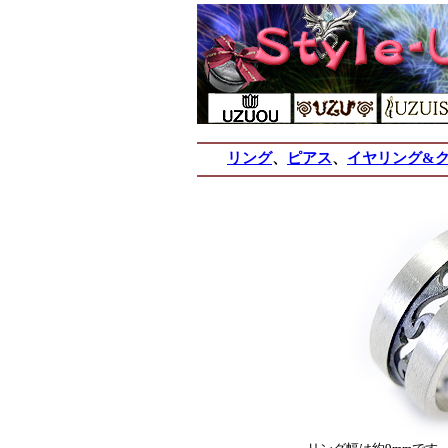
リング
、
ピアス
、
イヤリング&