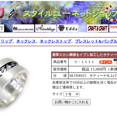
クリップ
、
ネックレス
、
ネックレストップ
、
ブレスレット&バング
唐草スカシ模様をイブシ加工したサティー
商品番号
り－１１１１
販売価格
税込 11,000円（本体
仕 様
SILVER925 サティーナ仕
在庫状況等で10日以上の納期を頂く場合
後ほど連絡致します。
サイズ