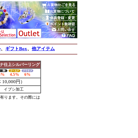
ル
、
ギフトBox
、
他アイテム
ナ仕上シルバーリング
3%
4.5%
6%
 10,000円）
上げ イブシ加工
が有ります。その際には