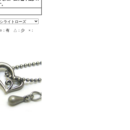
す。
○：有 △：少 ×：