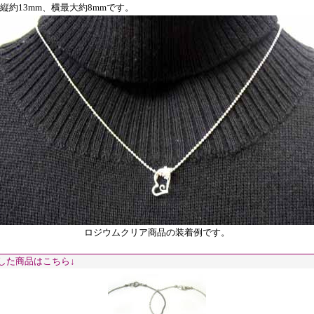
縦約13mm、横最大約8mmです。
ロジウムクリア商品の装着例です。
した商品はこちら↓