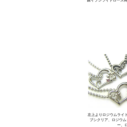
銀イブシライトローズ
左上よりロジウムライ
ブシクリア、ロジウム
ー、