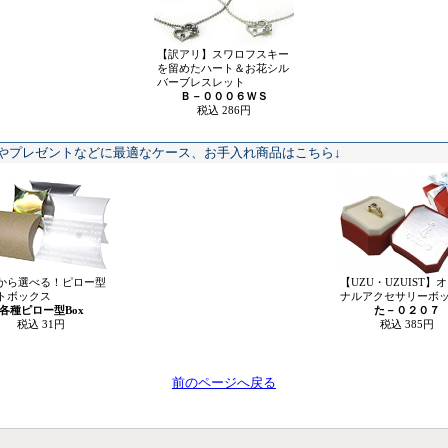
【訳アリ】スワロフスキー
を留めたハート＆お花シル
バーブレスレット
Ｂ－０００６ＷＳ
税込 286円
やプレゼントなどに最適なケース、お手入れ商品はこちら↓
から選べる！ピロー型
【UZU・UZUIST】
トボックス
ナルアクセサリーボ
各種ピロー型Box
た－０２０７
税込 31円
税込 385円
前のページへ戻る