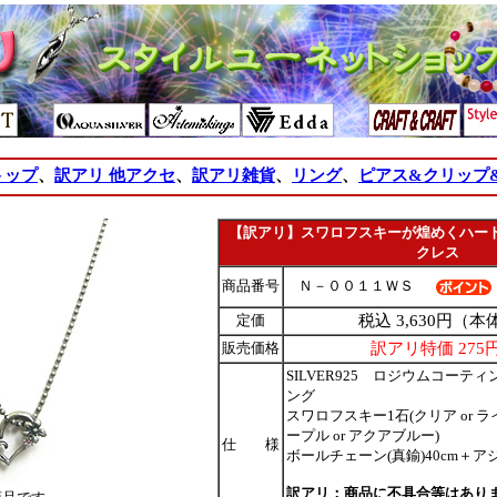
トップ
、
訳アリ 他アクセ
、
訳アリ雑貨
、
リング
、
ピアス&クリップ
【訳アリ】スワロフスキーが煌めくハー
クレス
商品番号
Ｎ－００１１ＷＳ
定価
税込 3,630円（本体
販売価格
訳アリ特価 27
SILVER925 ロジウムコーティ
ング
スワロフスキー1石(クリア or ラ
ープル or アクアブルー)
仕 様
ボールチェーン(真鍮)40cm＋ア
訳アリ：商品に不具合等はあり