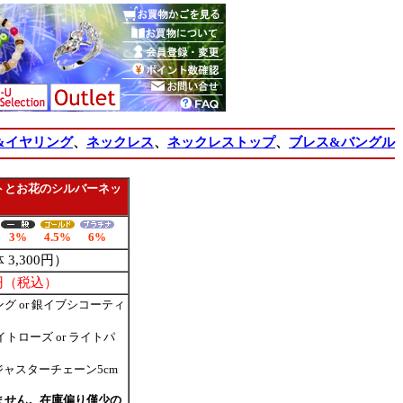
&イヤリング
、
ネックレス
、
ネックレストップ
、
ブレス&バングル
トとお花のシルバーネッ
3%
4.5%
6%
 3,300円）
5円（税込）
ング or 銀イブシコーティ
イトローズ or ライトパ
ジャスターチェーン5cm
ません。在庫偏り僅少の