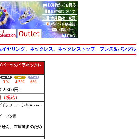
&イヤリング
、
ネックレス
、
ネックレストップ
、
ブレス&バングル
ズパーツのＹ字ネックレ
3%
4.5%
6%
 2,800円）
2円（税込）
インチェーン約41cm＋
ビーズ5個
ません。在庫過多のため