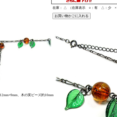
在庫： △
（在庫表示 ○：有 △：少 ×
2mm×9mm、木の実ビーズ約10mm