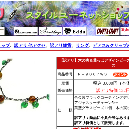
トップ
、
訳アリ 他アクセ
、
訳アリ雑貨
、
リング
、
ピアス&クリップ
【訳アリ】木の実＆葉っぱデザインビー
ス
商品番号
Ｎ－９００７ＷＳ
定価
税込 3,080円（本体
販売価格
訳アリ特価 13
合金製ブラックコーティングデザ
アジャスターチェーン5cm
葉型グラスビーズ11個 木の実
仕 様
訳アリ：商品に不具合等はあり
訳アリ特価として販売します。