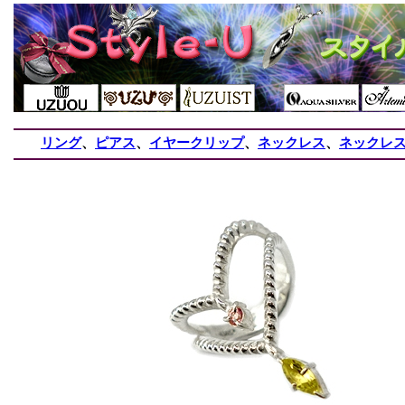
リング
、
ピアス
、
イヤークリップ
、
ネックレス
、
ネックレ