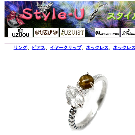
リング
、
ピアス
、
イヤークリップ
、
ネックレス
、
ネックレ