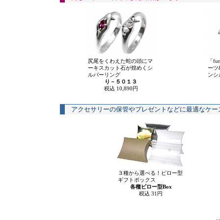
尻尾をくわえた蛇の頭にマ
「f
ーキスカット石が煌めくシ
ーツ
ルバーリング
ンシ
り－５０１３
税込 10,890円
アクセサリーの保管やプレゼントなどに最適なケー
３種から選べる！ピロー型
ギフトボックス
各種ピロー型Box
税込 31円