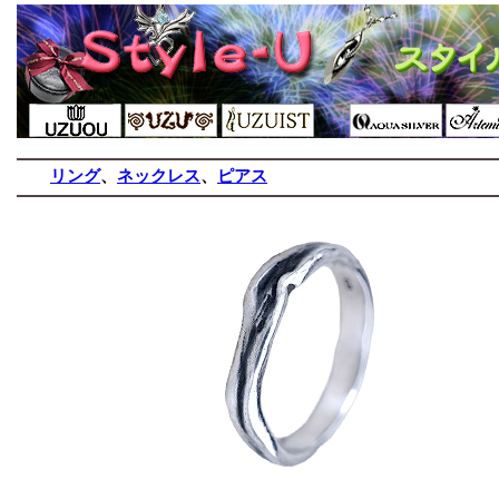
リング
、
ネックレス
、
ピアス