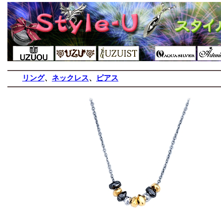
リング
、
ネックレス
、
ピアス