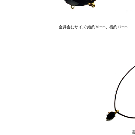
金具含むサイズ:縦約30mm、横約17mm