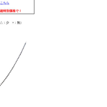
こちら
超特別価格で！
△：少 ×：無）