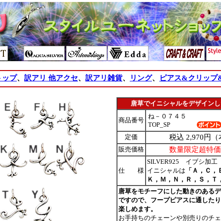
トップ
、
訳アリ 他アクセ
、
訳アリ雑貨
、
リング
、
ピアス&クリップ
唐草でイニシャルをデザインし
ね－０７４５
商品番号
TOP_SP
定価
税込 2,970円（
販売価格
数量限定超特価 1
SILVER925 イブシ加工
仕 様
イニシャルは
「Ａ，Ｃ，
Ｋ，Ｍ，Ｎ，Ｒ，Ｓ，Ｔ
唐草をモチーフにした動きのあるデ
ですので、フープピアスに通したり
楽しめます。
お手持ちのチェーンや別売りのチェ