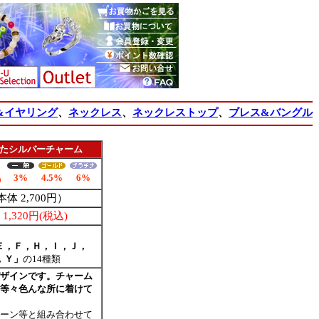
&イヤリング
、
ネックレス
、
ネックレストップ
、
ブレス&バングル
たシルバーチャーム
3%
4.5%
6%
本体 2,700円）
,320円(税込)
Ｅ，Ｆ，Ｈ，Ｉ，Ｊ，
，Ｙ」
の14種類
ザインです。チャーム
等々色んな所に着けて
ーン等と組み合わせて