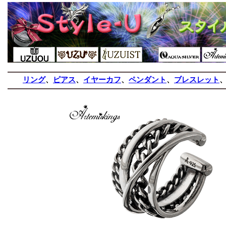
リング
、
ピアス
、
イヤーカフ
、
ペンダント
、
ブレスレット