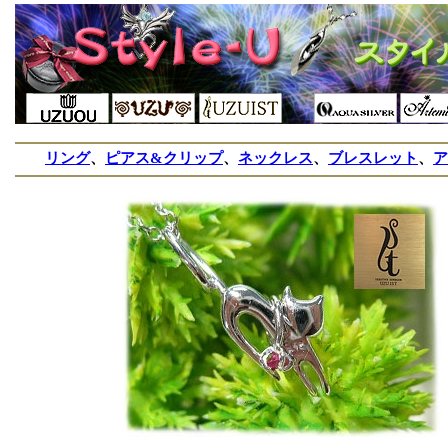
リング
、
ピアス&クリップ
、
ネックレス
、
ブレスレット
、
ア