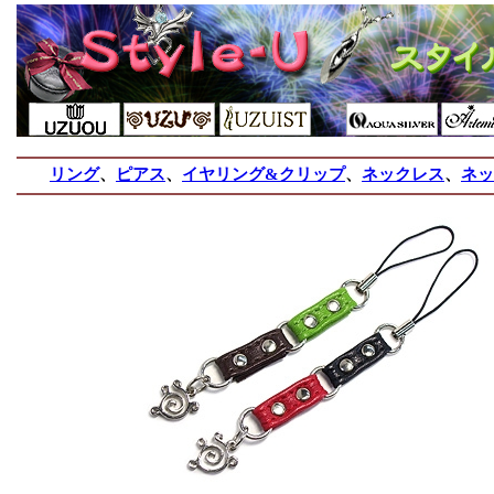
リング
、
ピアス
、
イヤリング&クリップ
、
ネックレス
、
ネッ