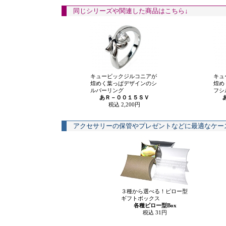
同じシリーズや関連した商品はこちら↓
キュービックジルコニアが
キュ
煌めく葉っぱデザインのシ
煌め
ルバーリング
フシ
あＲ－００１５ＳＶ
税込 2,200円
アクセサリーの保管やプレゼントなどに最適なケー
３種から選べる！ピロー型
ギフトボックス
各種ピロー型Box
税込 31円