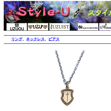
リング
、
ネックレス
、
ピアス