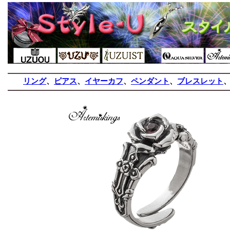
リング
、
ピアス
、
イヤーカフ
、
ペンダント
、
ブレスレット