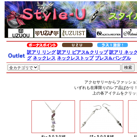
訳アリ リング
訳アリ ピアス&クリップ
訳アリ ネッ
グ
ネックレス
ネックレストップ
ブレス&バングル
アクセサリーからファッショ
いずれも在庫限りのレア品ばかり
上の各アイテムをクリッ
ね－５０３０SP
ぴ－５００８SP
り