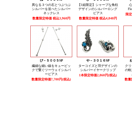
異なる３つの石とつぶつぶ
【1組限定】シャープな角柱
心
シルバーを並べたシルバー
デザインのシルバーロング
F
ネックレス
ピアス
限定
数量限定特価 税込3,960円
数量限定特価 税込4,840円
ぴ－５００５SP
や－３０１６SP
繊細な細い線をキュービッ
ターコイズと羽デザインの
クリ
クで繋ぐツーウェイシルバ
シルバーイヤークリップ
の軌
ーピアス
1本限定特価2,860円(税込)
数量限定特価7,700円(税込)
数量