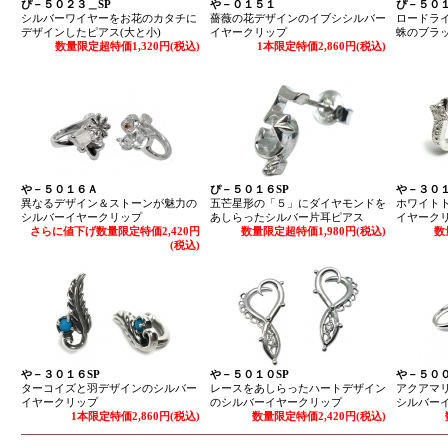
ぴ－５０２３＿SP
や－０１５１
ぴ－５０１
シルバーワイヤーをお花のカタチに
薔薇の花デザインのイブシシルバー
ロードラ
デザインしたピアス(大と小)
イヤークリップ
蛛のブラ
数量限定超特価1,320円(税込)
1本限定特価2,860円(税込)
や－５０１６Ａ
ぴ－５０１６SP
や－３０１
異なるデザイン＆ストーンが魅力の
五芒星形の「５」にダイヤモンドを
ホワイト
シルバーイヤークリップ
あしらったシルバー片耳ピアス
イヤーク
さらに値下げ数量限定特価2,420円
数量限定超特価1,980円(税込)
数
(税込)
や－３０１６SP
や－５０１０SP
や－５０
ターコイズと羽デザインのシルバー
レースをあしらったハートデザイン
アクアマ
イヤークリップ
のシルバーイヤークリップ
シルバー
1本限定特価2,860円(税込)
数量限定特価2,420円(税込)