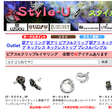
訳アリ リング
訳アリ ピアス&クリップ
訳アリ ネッ
グ
ネックレス
ネックレストップ
ブレス&バングル
ピアス&クリップ&イヤリング
全部で
30
アイテムあります
1
ぴ－５００４＿SP
や－０１８６
や－０１１
ロードライトガーネットと薔薇デザ
唐草模様のらせん状シルバーイヤー
スクエア
インのシルバーピアス
クリップ
のイブシ
税込特価6.600円
1本限定特価2,860円(税込)
>
数