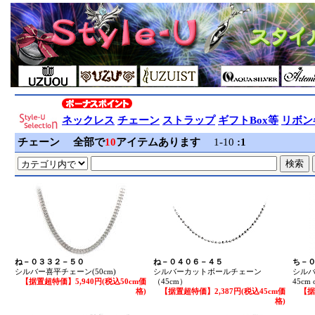
ネックレス
チェーン
ストラップ
ギフトBox等
リボン
チェーン
全部で
10
アイテムあります
1-10
:
1
ね－０３３２－５０
ね－０４０６－４５
ち－
シルバー喜平チェーン(50cm)
シルバーカットボールチェーン
シルバ
【据置超特価】5,940円(税込50cm価
（45cm）
45cm 
格)
【据置超特価】2,387円(税込45cm価
【据
格)