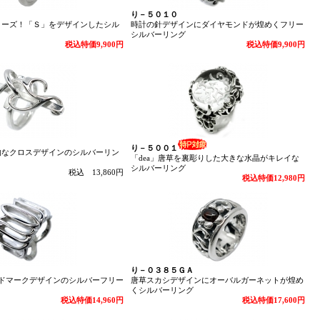
り－５０１０
リーズ！「Ｓ」をデザインしたシル
時計の針デザインにダイヤモンドが煌めくフリー
シルバーリング
税込特価9,900円
税込特価9,900円
り－５００１
的なクロスデザインのシルバーリン
「dea」唐草を裏彫りした大きな水晶がキレイな
シルバーリング
税込 13,860円
税込特価12,980円
り－０３８５ＧＡ
ンドマークデザインのシルバーフリー
唐草スカシデザインにオーバルガーネットが煌め
くシルバーリング
税込特価14,960円
税込特価17,600円