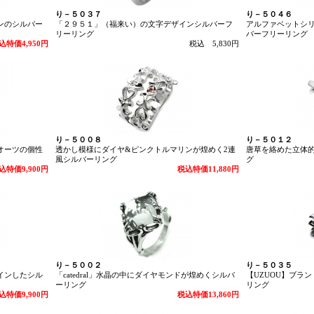
り－５０３７
り－５０４６
ンのシルバー
「２９５１」（福来い）の文字デザインシルバーフ
アルファベットシ
リーリング
バーフリーリング
込特価4,950円
税込 5,830円
り－５００８
り－５０１２
オーツの個性
透かし模様にダイヤ&ピンクトルマリンが煌めく2連
唐草を絡めた立体
風シルバーリング
グ
込特価9,900円
税込特価11,880円
り－５００２
り－５０３５
インしたシル
「catedral」水晶の中にダイヤモンドが煌めくシルバ
【UZUOU】ブラ
ーリング
リング
込特価9,900円
税込特価13,860円