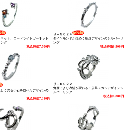
り－５０２４
ーネット、ロードライトガーネット
ダイヤモンドが煌めく細身デザインのシルバーリ
リング
ング
税込特価7,700円
税込特価9,900円
り－５０２２
角度により表情が変わる！唐草スカシデザインシ
妖しく光る小石を並べたデザインの
ルバーリング
税込特8,800円
税込特価7,810円