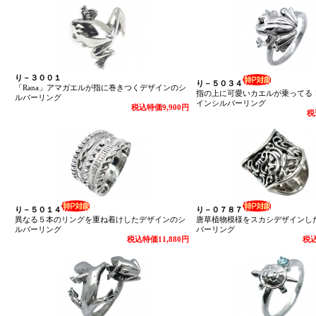
り－３００１
り－５０３４
「Rana」アマガエルが指に巻きつくデザインのシ
指の上に可愛いカエルが乗ってる
ルバーリング
インシルバーリング
税込特価9,900円
税
り－５０１４
り－０７８７
異なる５本のリングを重ね着けしたデザインのシ
唐草植物模様をスカシデザインし
ルバーリング
バーリング
税込特価11,880円
税込