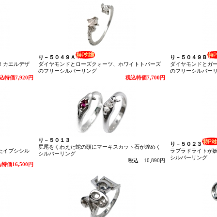
り－５０４９Ａ
り－５０４９Ｂ
！カエルデザ
ダイヤモンドとローズクォーツ、ホワイトトパーズ
ダイヤモンドとガ
のフリーシルバーリング
のフリーシルバー
込特価7,920円
税込特価7,700円
り－５０１３
り－５０２３
尻尾をくわえた蛇の頭にマーキスカット石が煌めく
たイブシシル
ラブラドライトが
シルバーリング
シルバーリング
税込 10,890円
特価16,500円