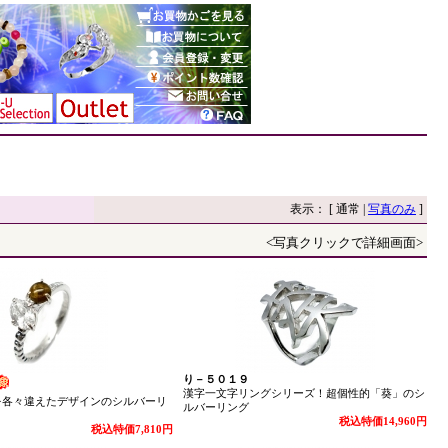
表示： [ 通常 |
写真のみ
]
<写真クリックで詳細画面>
り－５０１９
漢字一文字リングシリーズ！超個性的「葵」のシ
を各々違えたデザインのシルバーリ
ルバーリング
税込特価14,960円
税込特価7,810円