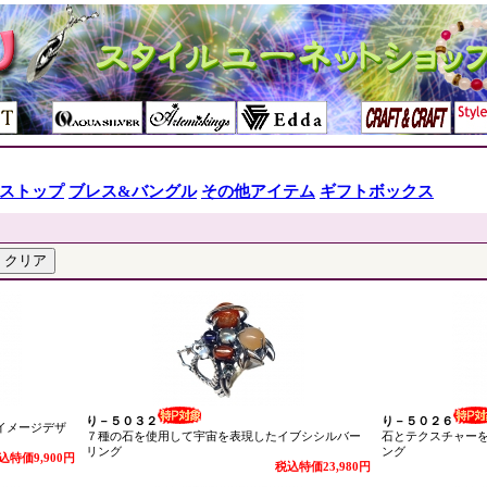
ストップ
ブレス&バングル
その他アイテム
ギフトボックス
り－５０３２
り－５０２６
イメージデザ
７種の石を使用して宇宙を表現したイブシシルバー
石とテクスチャー
リング
ング
込特価9,900円
税込特価23,980円