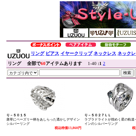
リング
ピアス
イヤークリップ
ネックレス
ネックレ
リング
全部で
60
アイテムあります
1-40
:
1
2
り－５０１５
り－５０２７ＬＬ
唐草にペーズリー柄をあしらった透かしデザイン
ラブラドライトが煌めく星の軌道
シルバーリング
インのシルバーリング
税込特価13,860円
税