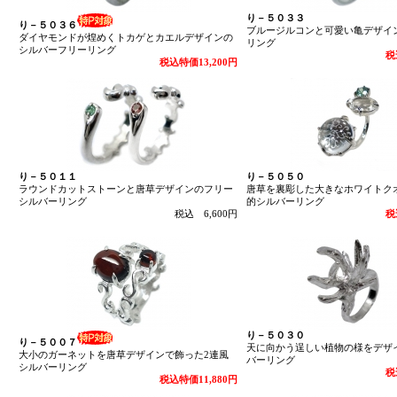
り－５０３３
り－５０３６
ブルージルコンと可愛い亀デザイ
ダイヤモンドが煌めくトカゲとカエルデザインの
リング
シルバーフリーリング
税
税込特価13,200円
り－５０１１
り－５０５０
ラウンドカットストーンと唐草デザインのフリー
唐草を裏彫した大きなホワイトク
シルバーリング
的シルバーリング
税込 6,600円
税
り－５０３０
り－５００７
天に向かう逞しい植物の様をデザ
大小のガーネットを唐草デザインで飾った2連風
バーリング
シルバーリング
税
税込特価11,880円