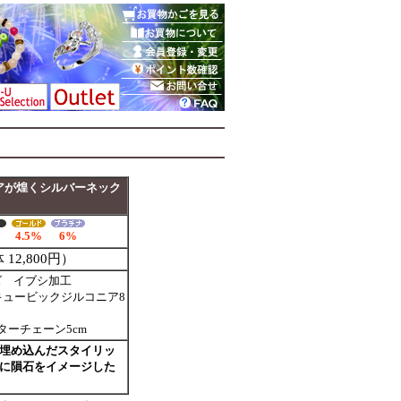
アが煌くシルバーネック
4.5%
6%
 12,800円）
ビーズ イブシ加工
キュービックジルコニア8
ターチェーン5cm
埋め込んだスタイリッ
に隕石をイメージした