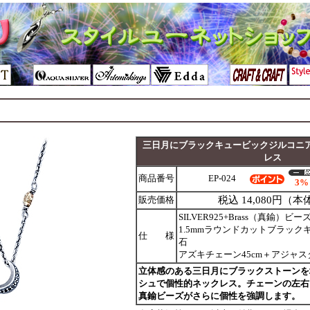
三日月にブラックキュービックジルコニ
レス
商品番号
EP-024
3%
販売価格
税込 14,080円（本体
SILVER925+Brass（真鍮）
1.5mmラウンドカットブラック
仕 様
石
アズキチェーン45cm＋アジャス
立体感のある三日月にブラックストーンを
シュで個性的ネックレス。チェーンの左右
真鍮ビーズがさらに個性を強調します。