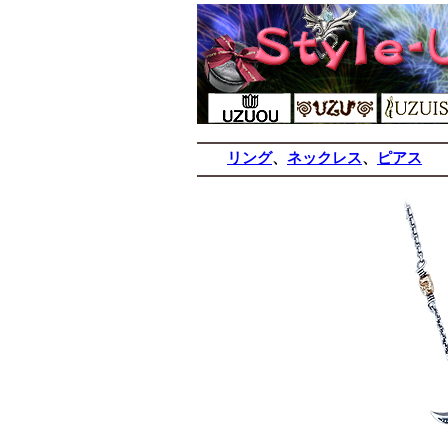
リング
、
ネックレス
、
ピアス