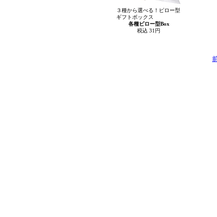
３種から選べる！ピロー型
ギフトボックス
各種ピロー型Box
税込 31円