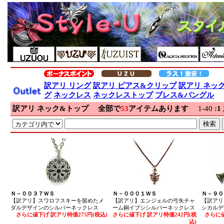
訳アリ リング
訳アリ ピアス&クリップ
訳アリ ネッ
グ
ネックレス
ネックレストップ
ブレス&バングル
訳アリ ネック&トップ
全部で
53
アイテムあります
1-40
:
1
Ｎ－００３７ＷＳ
Ｎ－０００１ＷＳ
Ｎ－９０
【訳アリ】スワロフスキーを留めたメ
【訳アリ】エンジェルの弓矢チャ
【訳アリ
ダルデザインのシルバーネックレス
ーム銅イブシシルバーネックレス
シカルデ
さらに値下げ 訳アリ特価275円(税込)
さらに値下げ 訳アリ特価242円(税
さらに値
込)