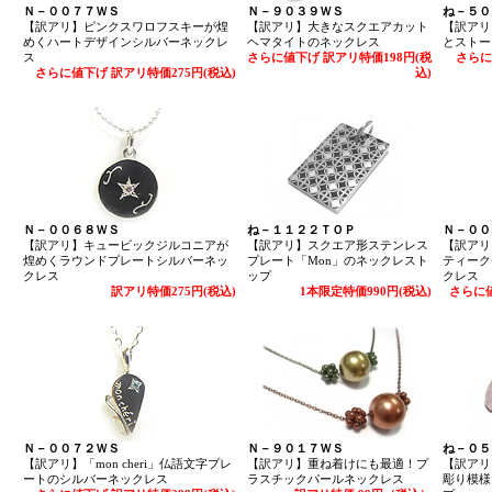
Ｎ－００７７ＷＳ
Ｎ－９０３９ＷＳ
ね－５０
【訳アリ】ピンクスワロフスキーが煌
【訳アリ】大きなスクエアカット
【訳アリ
めくハートデザインシルバーネックレ
ヘマタイトのネックレス
とストー
ス
さらに値下げ 訳アリ特価198円(税
さらに
さらに値下げ 訳アリ特価275円(税込)
込)
Ｎ－００６８ＷＳ
ね－１１２２ＴＯＰ
Ｎ－００
【訳アリ】キュービックジルコニアが
【訳アリ】スクエア形ステンレス
【訳アリ
煌めくラウンドプレートシルバーネッ
プレート「Mon」のネックレスト
ティーク
クレス
ップ
クレス
訳アリ特価275円(税込)
1本限定特価990円(税込)
さらに値
Ｎ－００７２ＷＳ
Ｎ－９０１７ＷＳ
ね－０５
【訳アリ】「mon cheri」仏語文字プレ
【訳アリ】重ね着けにも最適！プ
【訳アリ
ートのシルバーネックレス
ラスチックパールネックレス
彫り模様