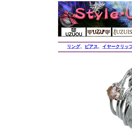
リング
、
ピアス
、
イヤークリッ