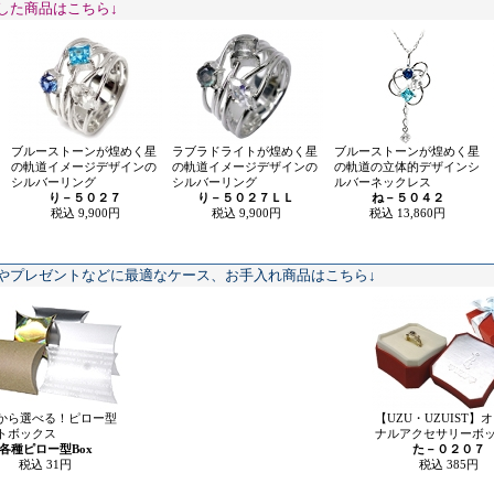
した商品はこちら↓
ブルーストーンが煌めく星
ラブラドライトが煌めく星
ブルーストーンが煌めく星
の軌道イメージデザインの
の軌道イメージデザインの
の軌道の立体的デザインシ
シルバーリング
シルバーリング
ルバーネックレス
り－５０２７
り－５０２７ＬＬ
ね－５０４２
税込 9,900円
税込 9,900円
税込 13,860円
やプレゼントなどに最適なケース、お手入れ商品はこちら↓
から選べる！ピロー型
【UZU・UZUIST】
トボックス
ナルアクセサリーボ
各種ピロー型Box
た－０２０７
税込 31円
税込 385円