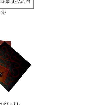
は付属しませんが、特
：無）
でお送りします。