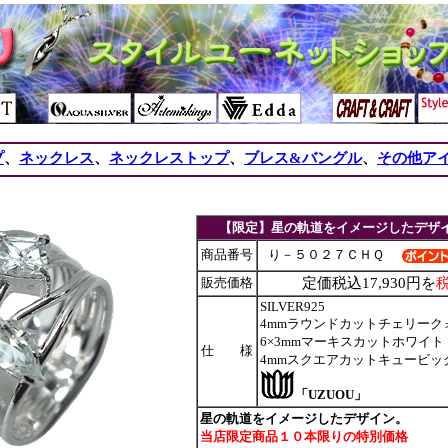
プ
、
ネックレス
、
ネックレストップ
、
ブレス&バングル
、
その他ア
【限定】星の軌道をイメージしたデザ
商品番号
り－５０２７ＣＨＱ
販売価格
定価税込17,930円を
税
SILVER925
4mmラウンドカットチェリーク
6×3mmマーキスカットホワイト
仕 様
4mmスクエアカットキュービッ
「UZUOU」
星の軌道をイメージしたデザイン。
当店限定商品１０本限りの特別価格