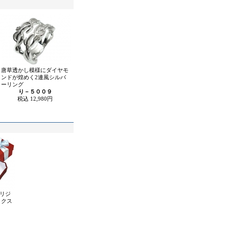
唐草透かし模様にダイヤモ
ンドが煌めく2連風シルバ
ーリング
り－５００９
税込 12,980円
オリジ
ックス