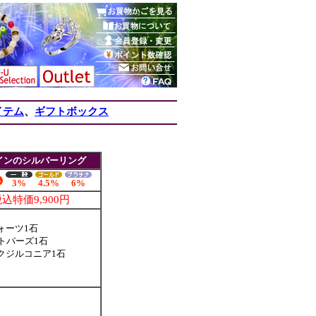
イテム
、
ギフトボックス
インのシルバーリング
3%
4.5%
6%
込特価9,900円
ォーツ1石
トパーズ1石
クジルコニア1石