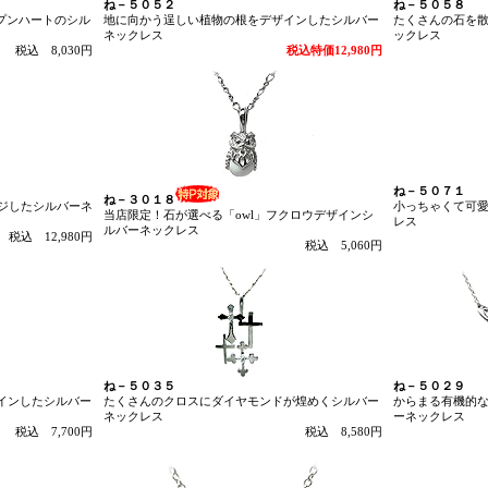
ね－５０５２
ね－５０５８
プンハートのシル
地に向かう逞しい植物の根をデザインしたシルバー
たくさんの石を
ネックレス
ックレス
税込 8,030円
税込特価12,980円
ね－５０７１
ね－３０１８
メージしたシルバーネ
小っちゃくて可
当店限定！石が選べる「owl」フクロウデザインシ
レス
ルバーネックレス
税込 12,980円
税込 5,060円
ね－５０３５
ね－５０２９
ザインしたシルバー
たくさんのクロスにダイヤモンドが煌めくシルバー
からまる有機的
ネックレス
ーネックレス
税込 7,700円
税込 8,580円