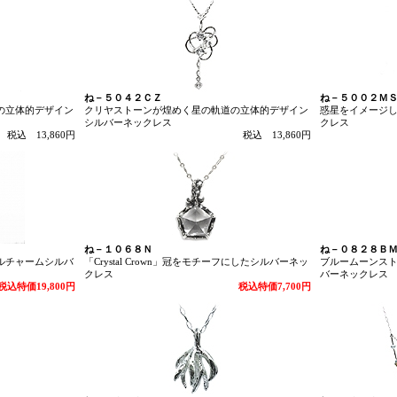
ね－５０４２ＣＺ
ね－５００２Ｍ
の立体的デザイン
クリヤストーンが煌めく星の軌道の立体的デザイン
惑星をイメージ
シルバーネックレス
クレス
税込 13,860円
税込 13,860円
ね－１０６８Ｎ
ね－０８２８Ｂ
ルチャームシルバ
「Crystal Crown」冠をモチーフにしたシルバーネッ
ブルームーンス
クレス
バーネックレス
税込特価19,800円
税込特価7,700円