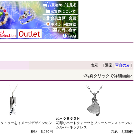
表示： [ 通常 |
写真のみ
]
<写真クリックで詳細画面>
ね－０９６０Ｎ
！タトゥーをイメージデザインのシ
花彫りハートクォーツとブルームーンストーンの
ス
シルバーネックレス
税込 8,030円
税込 8,250円