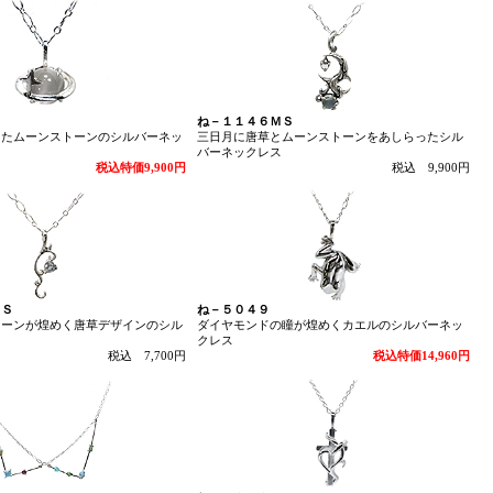
Ｓ
ね－１１４６ＭＳ
したムーンストーンのシルバーネッ
三日月に唐草とムーンストーンをあしらったシル
バーネックレス
税込特価9,900円
税込 9,900円
ＭＳ
ね－５０４９
トーンが煌めく唐草デザインのシル
ダイヤモンドの瞳が煌めくカエルのシルバーネッ
クレス
税込 7,700円
税込特価14,960円