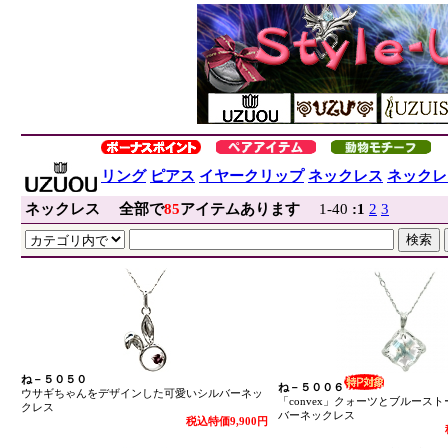
リング
ピアス
イヤークリップ
ネックレス
ネックレ
ネックレス
全部で
85
アイテムあります
1-40
:
1
2
3
ね－５０５０
ね－５００６
ウサギちゃんをデザインした可愛いシルバーネッ
「convex」クォーツとブルース
クレス
バーネックレス
税込特価9,900円