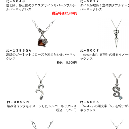
ね－５０４８
ね－５０１７
陰と陽、静と動のクロスデザインリバーシブルシ
ダイヤが煌めく立体的ダブルオー
ルバーネックレス
バーネックレス
税込特価12,980円
ね－１３９３ＧＡ
ね－５００７
深紅のガーネットにローズを添えたシルバーネッ
「coeur clef」古時計の針をイ
クレス
ックレス
税込 8,800円
ね－０８９２Ｎ
ね－５０６５
絡み合うツタをイメージしたシルバーネックレス
「Snake」の頭文字「S」を蛇デ
税込 8,250円
ネックレス