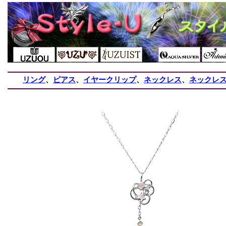
リング
、
ピアス
、
イヤークリップ
、
ネックレス
、
ネックレ