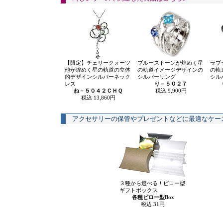
【限定】チェリークォーツ
ブルーストーンが煌めく星
ラブ
他が煌めく星の軌道の立体
の軌道イメージデザインの
の軌
的デザインシルバーネック
シルバーリング
シル
レス
り－５０２７
ね－５０４２ＣＨＱ
税込 9,900円
税込 13,860円
アクセサリーの保管やプレゼントなどに最適なケー
３種から選べる！ピロー型
ギフトボックス
各種ピロー型Box
税込 31円